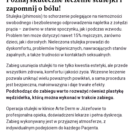
Poznaj skuteczne leczenie stulejki i
zapomnij o bólu!
Stulejka (phimosis) to schorzenie polegające na niemożności
swobodnego i bezbolesnego odprowadzenia napletka z żołędzi
prącia – zarówno w stanie spoczynku, jak i podczas wzwodu.
Problem ten może dotyczyć nawet 15% mężczyzn, zarówno
dzieci, jak i dorosłych. Nieleczona stulejka prowadzi do
dyskomfortu, problemów higienicznych, nawracających stanów
zapalnych, a także trudności w kontaktach seksualnych.
Zabieg usunięcia stulejki to nie tylko kwestia estetyki, ale przede
wszystkim zdrowia, komfortu i jakości życia. Wczesne leczenie
pozwala uniknąć wielu poważnych powikłań, a sama procedura
jest bezpieczna, małoinwazyjna i daje trwałe efekty.
Podchodząc do zabiegu warto rozważyć również plastykę
wędzidełka, którą można wykonać w trakcie zabiegu.
Operacja stulejki w klinice Arte Derm w Józefowie to
profesjonalna opieka, doświadczeni lekarze i pełna dyskrecja.
Zabieg wykonywany jest w przyjaznej atmosferze, z
indywidualnym podejściem do każdego Pacjenta.