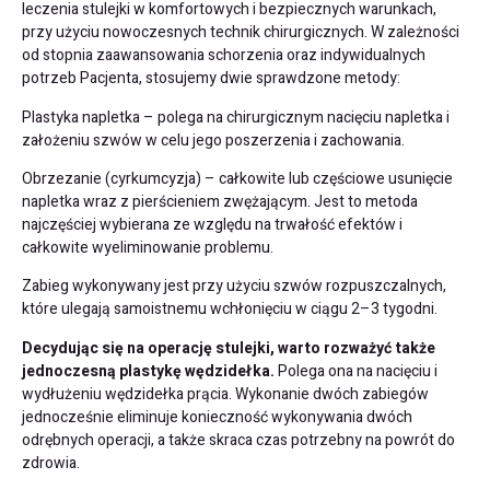
leczenia stulejki w komfortowych i bezpiecznych warunkach,
przy użyciu nowoczesnych technik chirurgicznych. W zależności
od stopnia zaawansowania schorzenia oraz indywidualnych
potrzeb Pacjenta, stosujemy dwie sprawdzone metody:
Plastyka napletka – polega na chirurgicznym nacięciu napletka i
założeniu szwów w celu jego poszerzenia i zachowania.
Obrzezanie (cyrkumcyzja) – całkowite lub częściowe usunięcie
napletka wraz z pierścieniem zwężającym. Jest to metoda
najczęściej wybierana ze względu na trwałość efektów i
całkowite wyeliminowanie problemu.
Zabieg wykonywany jest przy użyciu szwów rozpuszczalnych,
które ulegają samoistnemu wchłonięciu w ciągu 2–3 tygodni.
Decydując się na operację stulejki, warto rozważyć także
jednoczesną plastykę wędzidełka.
Polega ona na nacięciu i
wydłużeniu wędzidełka prącia. Wykonanie dwóch zabiegów
jednocześnie eliminuje konieczność wykonywania dwóch
odrębnych operacji, a także skraca czas potrzebny na powrót do
zdrowia.