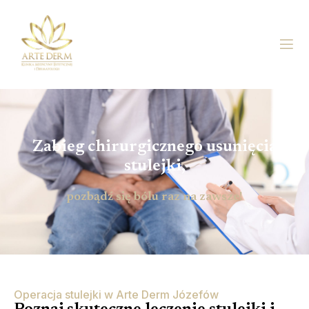
Zabieg chirurgicznego usunięcia
stulejki,
pozbądź się bólu raz na zawsze!
Operacja stulejki w Arte Derm Józefów