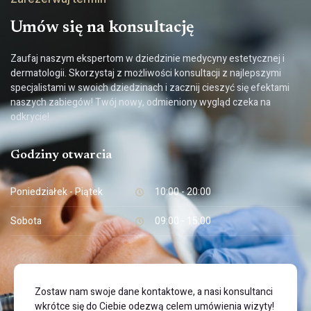
Umów się na konsultację
Zaufaj naszym ekspertom w dziedzinie medycyny estetycznej i
dermatologii. Skorzystaj z możliwości konsultacji z najlepszymi
specjalistami w swoich dziedzinach i zacznij cieszyć się efektami
naszych zabiegów! Twój nowy, odmieniony wygląd czeka na
odkrycie!
Godziny otwarcia
Poniedziałek - Piątek
10:00 - 20:00
Sobota
09:00 - 15:00
Zostaw nam swoje dane kontaktowe, a nasi konsultanci
wkrótce się do Ciebie odezwą celem umówienia wizyty!