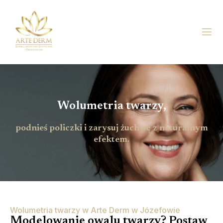
Wolumetria twarzy,
podnieś policzki i zarysuj żuchwę z naturalnym
efektem.
Wolumetria twarzy w Arte Derm w Józefowie
Modelowanie owalu twarzy? Postaw