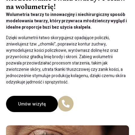
na wolumetrię!
Wolumetria twarzy to innowacyjny i niechirurgiczny sposób
modelowania twarzy, który przywraca młodzieńczy wygląd i
idealne proporcje buzi bez użycia skalpela.
Dzięki wolumetrii łatwo skorygujesz opadające policzki,
zniwelujesz tzw. „chomiki”, poprawisz kontur żuchwy,
wymodelujesz kości policzkowe, wyrównasz dolinę łez oraz
przywrócisz gładką linię brody i skroni. Zabieg wolumetrii
pozwala przeciwdziałać procesom starzenia, takim jak
zwiotczenie skóry, utrata tkanki tłuszczowej czy zanik kości, a
jednocześnie stymuluje produkcję kolagenu, dzięki czemu skóra
odzyskuje jędrność i sprężystość.
Umów wizytę