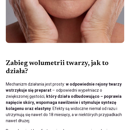
Odkryj swoje naturalne piękno z Arte Derm Józefów
Zabieg wolumetrii twarzy, jak to
działa?
Mechanizm działania jest prosty:
w odpowiednie rejony twarzy
wstrzykuje się preparat
– odpowiedni wypełniacz o
zwiększonej gęstości,
który działa odbudowująco – poprawia
napięcie skóry, wspomaga nawilżenie i stymuluje syntezę
kolagenu oraz elastyny
. Efekty są widoczne niemal od razu i
utrzymują się nawet do
18 miesięcy
, a w niektórych przypadkach
nawet dłużej.