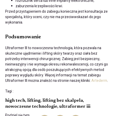
rozrusznik serca lub inne implanty elektroniczne,
zaburzenia krzepliwości krwi.
Przed przystąpieniem do zabiegu konieczna jest konsultacja ze
specjalistą, który oceni, czy nie ma przeciwwskazań do jego
wykonania.
Podsumowanie
Ultraformer III to nowoczesna technologia, która pozwala na
skuteczne ujędrnienie i lifting skóry twarzy oraz ciała bez
potrzeby interwencji chirurgicznej. Zabieg jest bezpieczny,
nieinwazyjny i nie wymaga okresu rekonwalescencji, co czyni go
atrakcyjną opcją dla osób poszukujących efektywnych metod
poprawy wyglądu skóry. Więcej informacji na temat zabiegu
Ultraformer III można znaleźć na stronie naszej kliniki:
Artederm
.
Tagi :
high tech
,
lifting
,
lifting bez skalpela
,
nowoczesne technologie
,
ultraformer iii
Podziel się tym