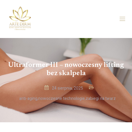
Ultraformer III – nowoczesny lifting
bez skalpela
24 sierpnia, 2025
anti-aging
,
nowoczesne technologie
,
zabiegi na twarz